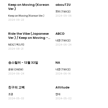
Keep on Moving (Korean
abouTZU
Ver.)
쯔위 (TWICE)
Keep on Moving (Korean Ver.)
2024-09-06
2024-09-23
Ride the Vibe (Japanese
ABCD
Ver.) / Keep on Moving -
나연 (TWICE)
Special Edition-
NEXZ (넥스지)
2024-06-24
2024-08-21
송스틸러 - 12월 32일
NA
온유 (ONEW)
나연 (TWICE)
2024-06-24
2024-06-14
친구의 고백
Attitude
조권
현아
2024-05-03
2024-05-02