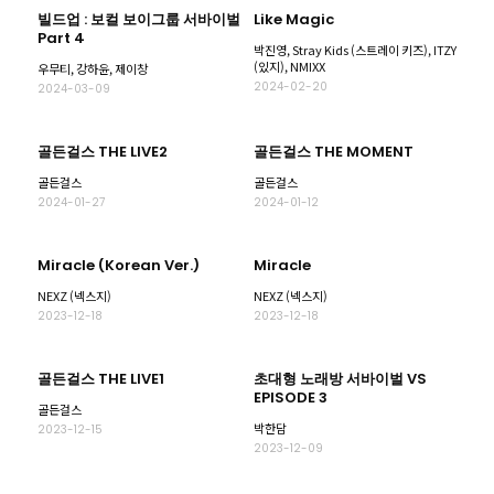
빌드업 : 보컬 보이그룹 서바이벌
Like Magic
Part 4
박진영, Stray Kids (스트레이 키즈), ITZY
(있지), NMIXX
우무티, 강하윤, 제이창
2024-02-20
2024-03-09
골든걸스 THE LIVE2
골든걸스 THE MOMENT
골든걸스
골든걸스
2024-01-27
2024-01-12
Miracle (Korean Ver.)
Miracle
NEXZ (넥스지)
NEXZ (넥스지)
2023-12-18
2023-12-18
골든걸스 THE LIVE1
초대형 노래방 서바이벌 VS
EPISODE 3
골든걸스
박한담
2023-12-15
2023-12-09