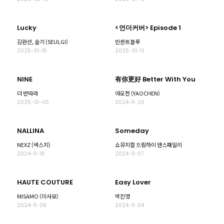
Lucky
<언더커버> Episode 1
김완선, 슬기 (SEULGI)
빈센트블루
2025-01-15
2025-01-13
NINE
有你更好 Better With You
더 딴따라
야오천 (YAOCHEN)
2025-01-05
2024-11-26
NALLINA
Someday
NEXZ (넥스지)
쇼뮤지컬 드림하이 댄스패밀리
2024-11-18
2024-11-07
HAUTE COUTURE
Easy Lover
MISAMO (미사모)
박진영
2024-11-06
2024-11-04