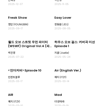
2025-12-07
2025-11-05
Freak Show
Easy Lover
영빈 (YOUNGBIN)
정동원 (JD1)
2025-09-17
2025-08-05
월드 오브 스트릿 우먼 파이터
하우스 오브 걸스: 커버곡 미션
(WSWF) Original Vol.4 (파
Episode 1
이널)
박진영
지셀 (Jiselle)
2025-07-22
2025-05-24
<언더커버> Episode 10
Air (English Ver.)
빈센트블루
예지 (ITZY)
2025-03-17
2025-03-14
AIR
Mad
예지 (ITZY)
더 딴따라
2025-03-10
2025-01-19