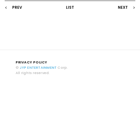
PREV
LIST
NEXT
PRIVACY POLICY
©
JYP ENTERTAINMENT
Corp.
All rights reserved.