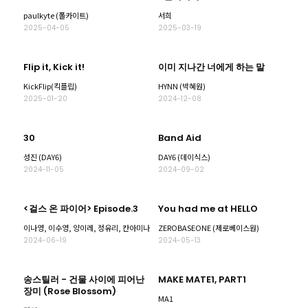
paulkyte (폴카이트)
서희
2025-04-05
2025-03-19
Flip it, Kick it!
이미 지나간 너에게 하는 말
KickFlip(킥플립)
HYNN (박혜원)
2025-01-20
2024-12-08
30
Band Aid
성진 (DAY6)
DAY6 (데이식스)
2024-11-05
2024-09-02
<걸스 온 파이어> Episode.3
You had me at HELLO
이나영, 이수영, 양이레, 정유리, 칸아미나
ZEROBASEONE (제로베이스원)
2024-06-19
2024-05-13
송스틸러 - 건물 사이에 피어난
MAKE MATE1, PART1
장미 (Rose Blossom)
MA1