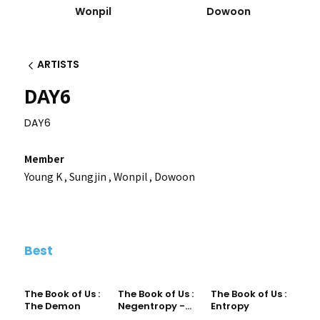
Wonpil
Dowoon
ARTISTS
Back
DAY6
DAY6
Member
Young K
,
Sungjin
,
Wonpil
,
Dowoon
Best
The Book of Us :
The Book of Us :
The Book of Us :
The Demon
Negentropy -
Entropy
Chaos