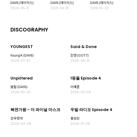
DAY6 (데이식스)
DAY6 (데이식스)
DAY6 (데이식스)
swallowed up in
2020-05-11
2021-04-19
2019-10-22
love
DISCOGRAPHY
YOUNGEST
Said & Done
Young K (DAY6)
진영 (GOT7)
2026-07-27
2026-05-13
Unpiltered
1등들 Episode 4
원필 (DAY6)
이예준
2026-03-30
2026-03-09
복면가왕 - 더 파이널 마스크
우발 라디오 Episode 4
선우정아
홍승민
2026-02-08
2026-01-28