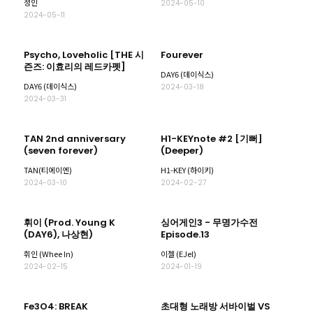
정인
2024-05-10
2024-05-11
Psycho, Loveholic [THE 시
Fourever
즌즈: 이효리의 레드카펫]
DAY6 (데이식스)
DAY6 (데이식스)
2024-03-18
2024-03-31
TAN 2nd anniversary
H1-KEYnote #2 [기뻐]
(seven forever)
(Deeper)
TAN(티에이엔)
H1-KEY (하이키)
2024-03-10
2024-02-27
휘이 (Prod. Young K
싱어게인3 - 무명가수전
(DAY6), 나상현)
Episode.13
휘인 (Whee In)
이젤 (EJel)
2024-02-15
2024-01-19
Fe3O4: BREAK
초대형 노래방 서바이벌 VS