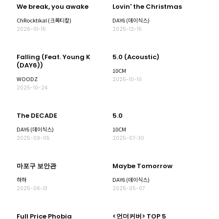
We break, you awake
Lovin' the Christmas
ChRocktikal (크록티칼)
DAY6 (데이식스)
2026-01-15
2025-12-15
Falling (Feat. Young K
5.0 (Acoustic)
(DAY6))
10CM
WOODZ
2025-10-10
2025-10-24
The DECADE
5.0
DAY6 (데이식스)
10CM
2025-09-05
2025-07-30
마포구 보안관
Maybe Tomorrow
하하
DAY6 (데이식스)
2025-06-13
2025-05-07
Full Price Phobia
<언더커버> TOP 5