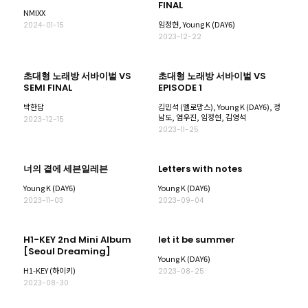
FINAL
NMIXX
임정현, Young K (DAY6)
2024-01-15
2023-12-22
초대형 노래방 서바이벌 VS
초대형 노래방 서바이벌 VS
SEMI FINAL
EPISODE 1
박한담
김민석 (멜로망스), Young K (DAY6), 정
남도, 염우진, 임정현, 김영석
2023-12-15
2023-11-25
너의 곁에 세븐일레븐
Letters with notes
Young K (DAY6)
Young K (DAY6)
2023-11-03
2023-09-04
H1-KEY 2nd Mini Album
let it be summer
[Seoul Dreaming]
Young K (DAY6)
H1-KEY (하이키)
2023-08-25
2023-08-30