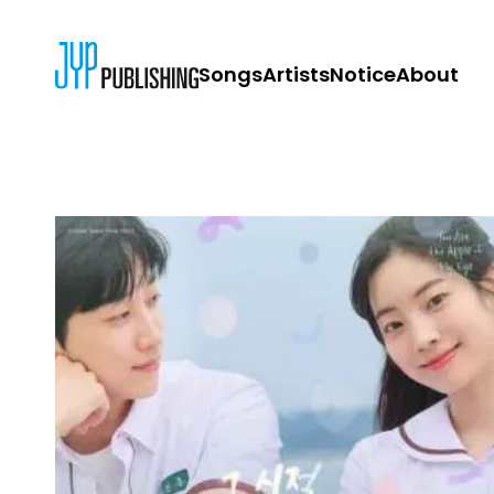
Songs
Artists
Notice
About
JYP PUBLISH
CONTACT